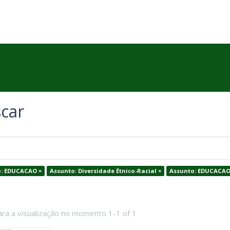
car
: EDUCACAO ×
Assunto: Diversidade Étnico-Racial ×
Assunto: EDUCACAO
ara a visualização no momento 1-1 of 1