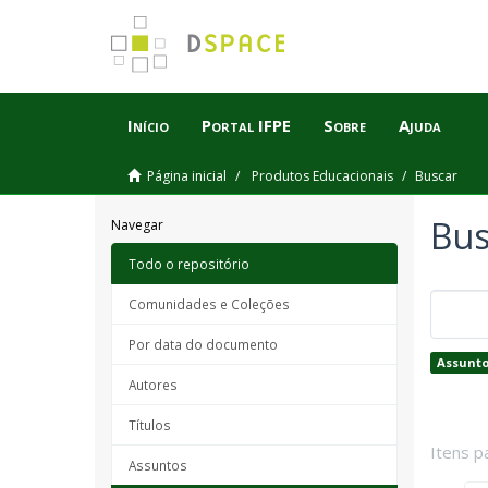
Início
Portal IFPE
Sobre
Ajuda
Página inicial
Produtos Educacionais
Buscar
Bus
Navegar
Todo o repositório
Comunidades e Coleções
Por data do documento
Assunto
Autores
Títulos
Itens p
Assuntos