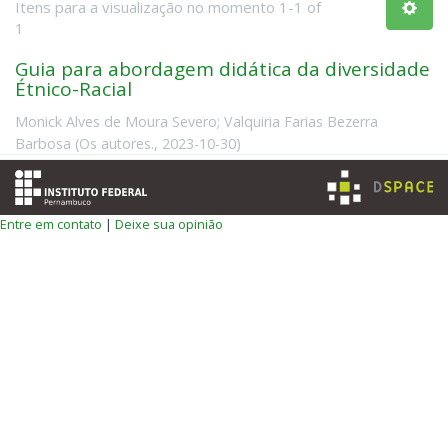
Itens para a visualização no momento 1-1 of
1
Guia para abordagem didática da diversidade
Étnico-Racial
Monick Alves de Moura Severo
;
Valquiria Farias Bezerra
Barbosa
(
Os autores.
,
2023-10-30
)
Entre em contato
|
Deixe sua opinião