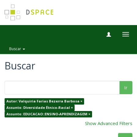
Togg
navig
Buscar
Buscar
Ir
Autor: Valquiria Farias Bezerra Barbosa ×
Assunto: Diversidade Étnico-Racial ×
Assunto: EDUCACAO::ENSINO-APRENDIZAGEM ×
Show Advanced Filters