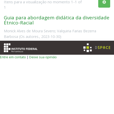
Itens para a visualização no momento 1-1 of
1
Guia para abordagem didática da diversidade
Étnico-Racial
Monick Alves de Moura Severo
;
Valquiria Farias Bezerra
Barbosa
(
Os autores.
,
2023-10-30
)
Entre em contato
|
Deixe sua opinião