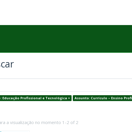
car
: Educação Profissional e Tecnológica ×
Assunto: Currículo – Ensino Profi
ara a visualização no momento 1-2 of 2