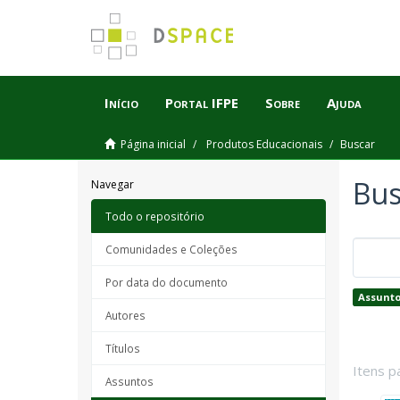
Início
Portal IFPE
Sobre
Ajuda
Página inicial
Produtos Educacionais
Buscar
Bus
Navegar
Todo o repositório
Comunidades e Coleções
Por data do documento
Assunto
Autores
Títulos
Itens p
Assuntos