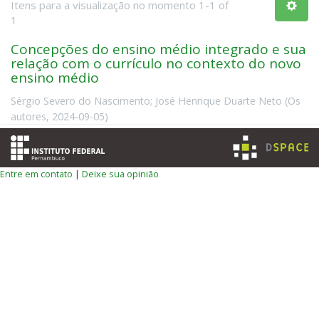
Itens para a visualização no momento 1-1 of
1
Concepções do ensino médio integrado e sua
relação com o currículo no contexto do novo
ensino médio
Sérgio Severo do Nascimento
;
José Henrique Duarte Neto
(
Os
autores
,
2024-09-05
)
Entre em contato
|
Deixe sua opinião