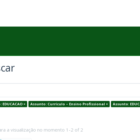
car
: EDUCACAO ×
Assunto: Currículo – Ensino Profissional ×
Assunto: EDU
ara a visualização no momento 1-2 of 2