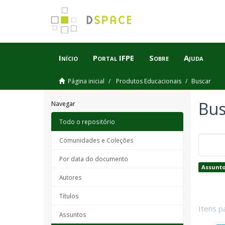
Início
Portal IFPE
Sobre
Ajuda
Página inicial
Produtos Educacionais
Buscar
Bus
Navegar
Todo o repositório
Comunidades e Coleções
Por data do documento
Assunto
Autores
Títulos
Itens p
Assuntos