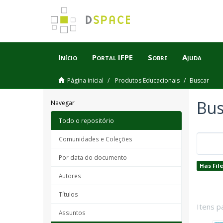
Início
Portal IFPE
Sobre
Ajuda
Página inicial
Produtos Educacionais
Buscar
Bus
Navegar
Todo o repositório
Comunidades e Coleções
Por data do documento
Has File
Autores
Títulos
Itens p
Assuntos