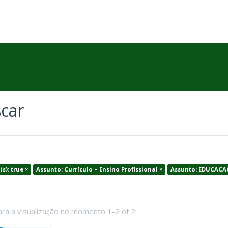
car
(s): true ×
Assunto: Currículo – Ensino Profissional ×
Assunto: EDUCACA
ara a visualização no momento 1-2 of 2