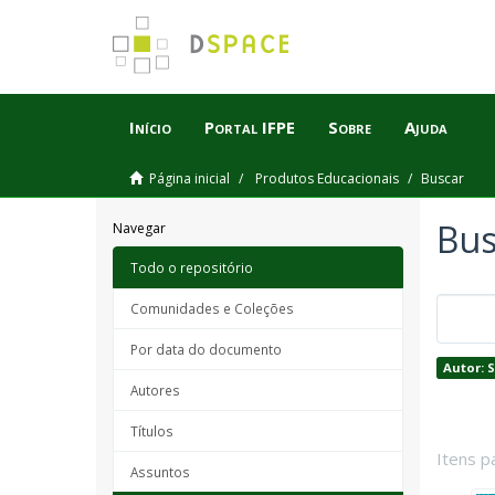
Início
Portal IFPE
Sobre
Ajuda
Página inicial
Produtos Educacionais
Buscar
Bus
Navegar
Todo o repositório
Comunidades e Coleções
Por data do documento
Autor: 
Autores
Títulos
Itens p
Assuntos