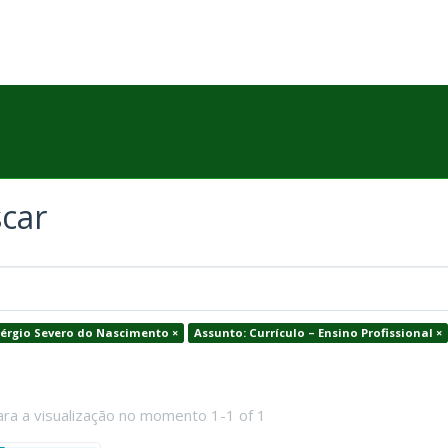
car
Sérgio Severo do Nascimento ×
Assunto: Currículo – Ensino Profissional ×
ara a visualização no momento 1-1 of 1