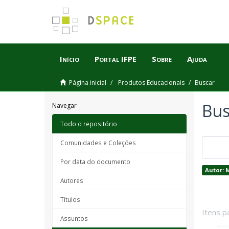
Início
Portal IFPE
Sobre
Ajuda
Página inicial
Produtos Educacionais
Buscar
Bus
Navegar
Todo o repositório
Comunidades e Coleções
Por data do documento
Autor: 
Autores
Títulos
Itens p
Assuntos