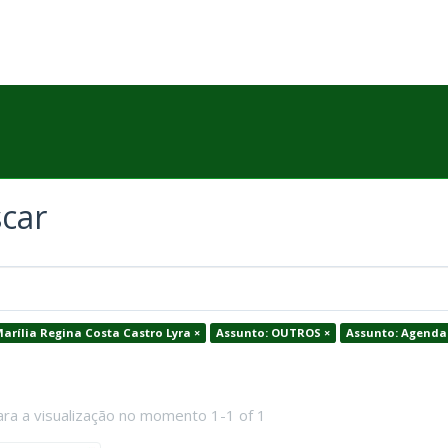
car
Marília Regina Costa Castro Lyra ×
Assunto: OUTROS ×
Assunto: Agenda 
ara a visualização no momento 1-1 of 1