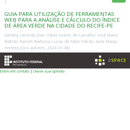
1
GUIA PARA UTILIZAÇÃO DE FERRAMENTAS
WEB PARA A ANÁLISE E CÁLCULO DO ÍNDICE
DE ÁREA VERDE NA CIDADE DO RECIFE-PE
Gerlany Lacerda Dias
;
Vânia Soares de Carvalho
;
Ioná Maria
Beltrão Rameh Barbosa
;
Lucas de Melo Falcão
;
Aida Araújo
Ferreira
(
Dos autores
,
2024-07-08
)
Entre em contato
|
Deixe sua opinião