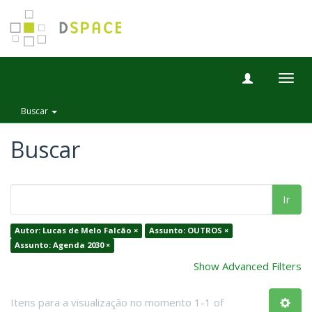
Togg
navig
Buscar
Buscar
Ir
Autor: Lucas de Melo Falcão ×
Assunto: OUTROS ×
Assunto: Agenda 2030 ×
Show Advanced Filters
Itens para a visualização no momento 1-1 of