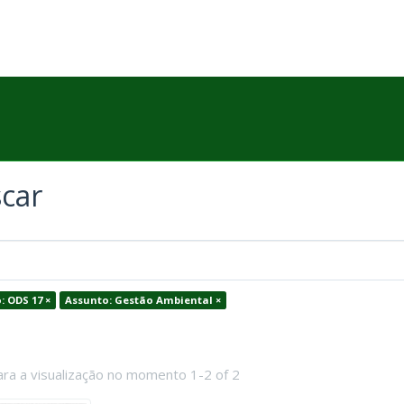
car
: ODS 17 ×
Assunto: Gestão Ambiental ×
ara a visualização no momento 1-2 of 2