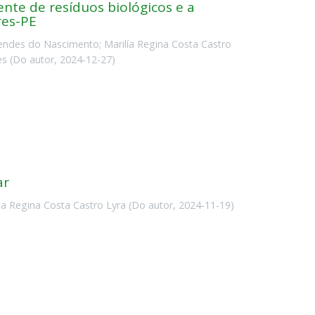
iente de resíduos biológicos e a
res-PE
endes do Nascimento
;
Marilía Regina Costa Castro
es
(
Do autor
,
2024-12-27
)
ar
ia Regina Costa Castro Lyra
(
Do autor
,
2024-11-19
)