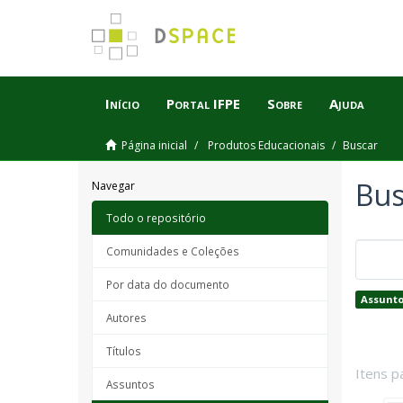
Início
Portal IFPE
Sobre
Ajuda
Página inicial
Produtos Educacionais
Buscar
Bus
Navegar
Todo o repositório
Comunidades e Coleções
Por data do documento
Assunto
Autores
Títulos
Itens p
Assuntos