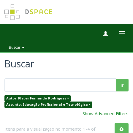
Togg
navig
Buscar
Buscar
Ir
Autor: Kleber Fernando Rodrigues ×
Assunto: Educação Profissional e Tecnológica ×
Show Advanced Filters
Itens para a visualização no momento 1-4 of