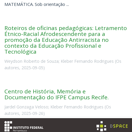
MATEMÁTICA. Sob orientação ...
Roteiros de oficinas pedagógicas: Letramento
Étnico-Racial Afrodescendente para a
promoção da Educação Antirracista no
contexto da Educação Profissional e
Tecnológica
Weydson Roberto de Souza
;
Kleber Fernando Rodrigues
(
Os
autores
,
2025-09-05
)
Centro de História, Memória e
Documentação do IFPE Campus Recife.
Jardel Gonzaga Veloso
;
Kleber Fernando Rodrigues
(
Os
autores
,
2025-09-26
)