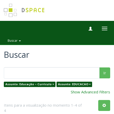
Togg
navig
Buscar
Buscar
Ir
Assunto: Educação – Currículo ×
Assunto: EDUCACAO ×
Show Advanced Filters
Itens para a visualização no momento 1-4 of
4