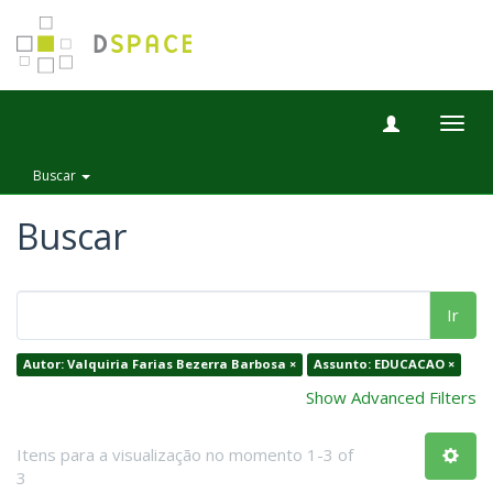
Togg
navig
Buscar
Buscar
Ir
Autor: Valquiria Farias Bezerra Barbosa ×
Assunto: EDUCACAO ×
Show Advanced Filters
Itens para a visualização no momento 1-3 of
3