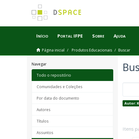
Início
Portal IFPE
Sobre
Ajuda
Página inicial
Produtos Educacionais
Buscar
Bus
Navegar
Todo o repositório
Comunidades e Coleções
Por data do documento
Autor: 
Autores
Títulos
Itens p
Assuntos