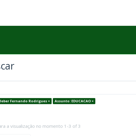
car
Kleber Fernando Rodrigues ×
Assunto: EDUCACAO ×
ara a visualização no momento 1-3 of 3