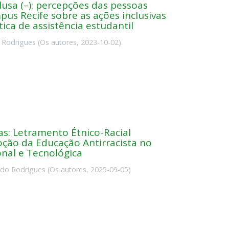
lusa (–): percepções das pessoas
us Recife sobre as ações inclusivas
ica de assistência estudantil
 Rodrigues
(
Os autores
,
2023-10-02
)
as: Letramento Étnico-Racial
ção da Educação Antirracista no
onal e Tecnológica
ndo Rodrigues
(
Os autores
,
2025-09-05
)