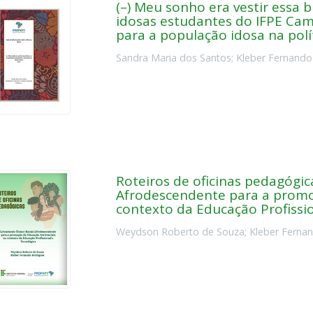
(–) Meu sonho era vestir essa b
idosas estudantes do IFPE Camp
para a população idosa na polít
Sandra Maria dos Santos
;
Kleber Fernando
Roteiros de oficinas pedagógic
Afrodescendente para a promo
contexto da Educação Profissi
Weydson Roberto de Souza
;
Kleber Ferna