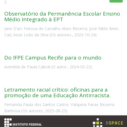
3
Observatório da Permanência Escolar Ensino
Médio Integrado à EPT
Jane D’arc Feitosa de Carvalho Alves Beserra
;
José Nildo Alves
Caú
;
Assis Leão da Silva
(
Os autores.
,
2023-10-24
)
Do IFPE Campus Recife para o mundo
Azenilda de Paula Cabral
(
O autor.
,
2024-03-22
)
Letramento racial crítico: oficinas para a
promoção de uma Educação Antirracista.
Fernanda Paula dos Santos Castro
;
Valquiria Farias Bezerra
Barbosa
(
Os autores
,
2025-08-25
)