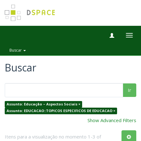
Togg
navig
Buscar
Buscar
Ir
Assunto: Educação – Aspectos Sociais ×
Assunto: EDUCACAO::TOPICOS ESPECIFICOS DE EDUCACAO ×
Show Advanced Filters
Itens para a visualização no momento 1-3 of