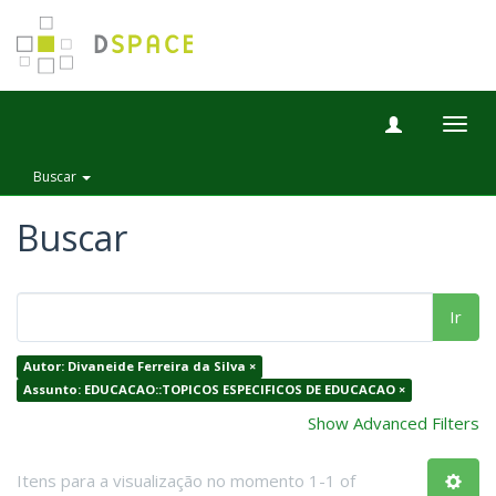
Togg
navig
Buscar
Buscar
Ir
Autor: Divaneide Ferreira da Silva ×
Assunto: EDUCACAO::TOPICOS ESPECIFICOS DE EDUCACAO ×
Show Advanced Filters
Itens para a visualização no momento 1-1 of