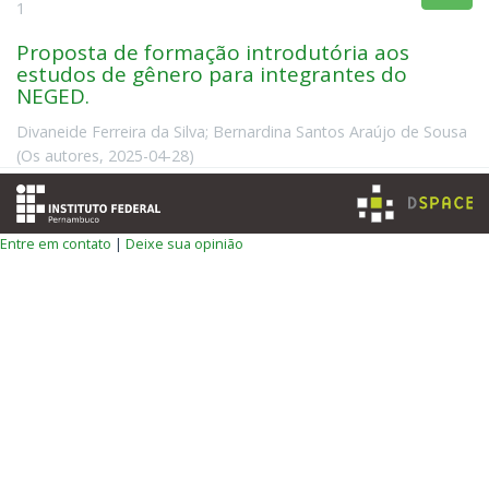
1
Proposta de formação introdutória aos
estudos de gênero para integrantes do
NEGED.
Divaneide Ferreira da Silva
;
Bernardina Santos Araújo de Sousa
(
Os autores
,
2025-04-28
)
Entre em contato
|
Deixe sua opinião