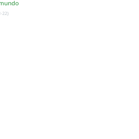
o mundo
3-22
)