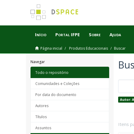
Início
Portal IFPE
Sobre
Ajuda
Página inicial
Produtos Educacionais
Buscar
Bus
Navegar
Todo o repositório
Comunidades e Coleções
Por data do documento
Autor: 
Autores
Títulos
Itens p
Assuntos