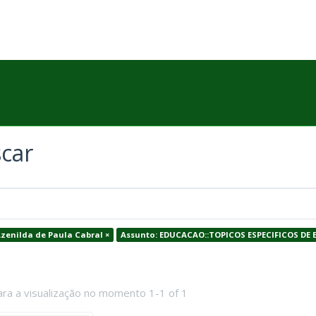
car
Azenilda de Paula Cabral ×
Assunto: EDUCACAO::TOPICOS ESPECIFICOS DE
ara a visualização no momento 1-1 of 1