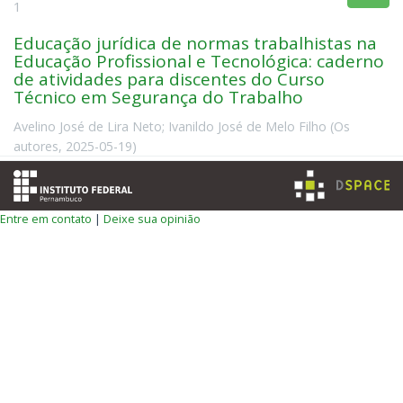
1
Educação jurídica de normas trabalhistas na
Educação Profissional e Tecnológica: caderno
de atividades para discentes do Curso
Técnico em Segurança do Trabalho
Avelino José de Lira Neto
;
Ivanildo José de Melo Filho
(
Os
autores
,
2025-05-19
)
Entre em contato
|
Deixe sua opinião