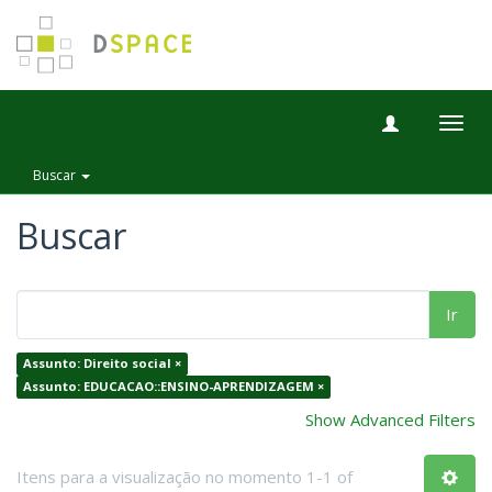
Togg
navig
Buscar
Buscar
Ir
Assunto: Direito social ×
Assunto: EDUCACAO::ENSINO-APRENDIZAGEM ×
Show Advanced Filters
Itens para a visualização no momento 1-1 of