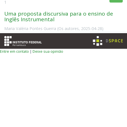
1
Uma proposta discursiva para o ensino de
Inglês Instrumental
Maria Valéria Pontes Guerra
(
Os autores
,
2025-04-28
)
Entre em contato
|
Deixe sua opinião