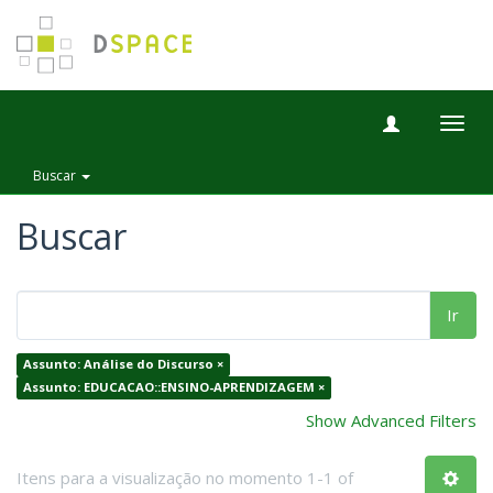
Togg
navig
Buscar
Buscar
Ir
Assunto: Análise do Discurso ×
Assunto: EDUCACAO::ENSINO-APRENDIZAGEM ×
Show Advanced Filters
Itens para a visualização no momento 1-1 of