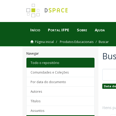
Início
Portal IFPE
Sobre
Ajuda
Página inicial
Produtos Educacionais
Buscar
Bus
Navegar
Todo o repositório
Comunidades e Coleções
Por data do documento
Data de
Autores
Títulos
Itens p
Assuntos