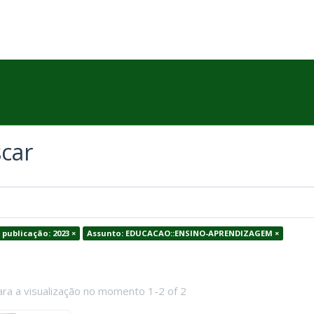
car
 publicação: 2023 ×
Assunto: EDUCACAO::ENSINO-APRENDIZAGEM ×
ara a visualização no momento 1-2 of 2