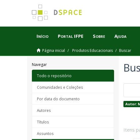
Início
Portal IFPE
Sobre
Ajuda
Página inicial
Produtos Educacionais
Buscar
Bus
Navegar
Todo o repositório
Comunidades e Coleções
Por data do documento
Autor: 
Autores
Títulos
Itens p
Assuntos