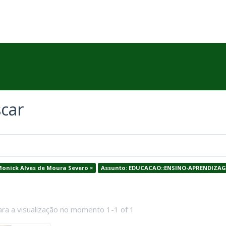
car
Monick Alves de Moura Severo ×
Assunto: EDUCACAO::ENSINO-APRENDIZAG
ara a visualização no momento 1-1 of 1