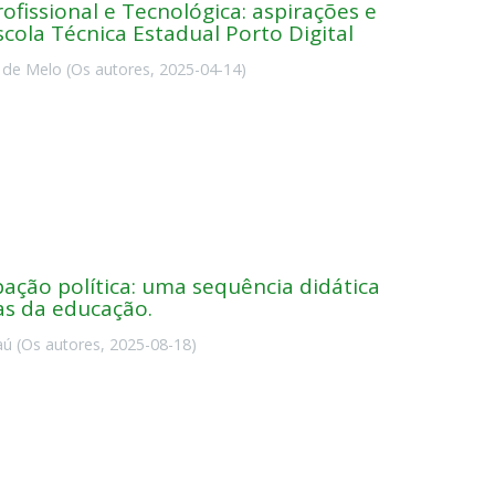
ofissional e Tecnológica: aspirações e
cola Técnica Estadual Porto Digital
 de Melo
(
Os autores
,
2025-04-14
)
pação política: uma sequência didática
cas da educação.
aú
(
Os autores
,
2025-08-18
)