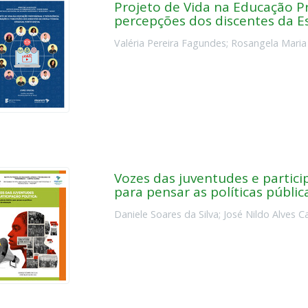
Projeto de Vida na Educação Pr
percepções dos discentes da Es
Valéria Pereira Fagundes
;
Rosangela Maria
Vozes das juventudes e partici
para pensar as políticas públi
Daniele Soares da Silva
;
José Nildo Alves C