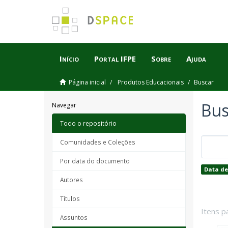
Início
Portal IFPE
Sobre
Ajuda
Página inicial
Produtos Educacionais
Buscar
Bus
Navegar
Todo o repositório
Comunidades e Coleções
Por data do documento
Data de
Autores
Títulos
Itens p
Assuntos