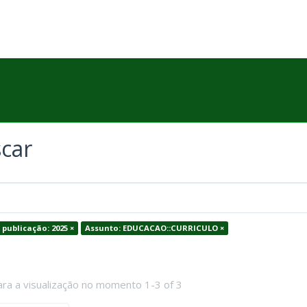
car
 publicação: 2025 ×
Assunto: EDUCACAO::CURRICULO ×
ara a visualização no momento 1-3 of 3