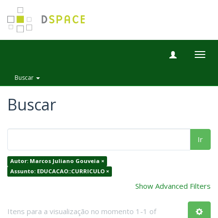
Togg
navig
Buscar
Buscar
Ir
Autor: Marcos Juliano Gouveia ×
Assunto: EDUCACAO::CURRICULO ×
Show Advanced Filters
Itens para a visualização no momento 1-1 of