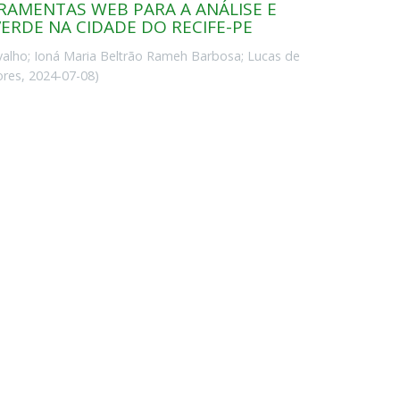
RRAMENTAS WEB PARA A ANÁLISE E
VERDE NA CIDADE DO RECIFE-PE
valho
;
Ioná Maria Beltrão Rameh Barbosa
;
Lucas de
ores
,
2024-07-08
)