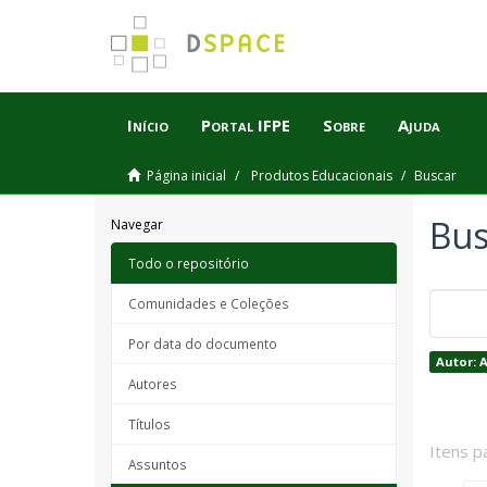
Início
Portal IFPE
Sobre
Ajuda
Página inicial
Produtos Educacionais
Buscar
Bus
Navegar
Todo o repositório
Comunidades e Coleções
Por data do documento
Autor: A
Autores
Títulos
Itens p
Assuntos