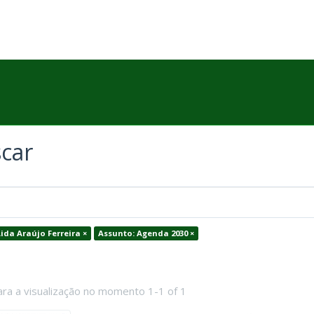
car
ida Araújo Ferreira ×
Assunto: Agenda 2030 ×
ara a visualização no momento 1-1 of 1