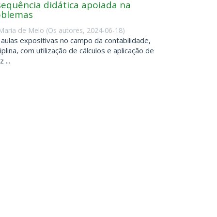
sequência didática apoiada na
oblemas
Maria de Melo
(
Os autores
,
2024-06-18
)
aulas expositivas no campo da contabilidade,
iplina, com utilização de cálculos e aplicação de
...