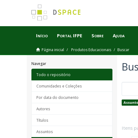
Início
Portal IFPE
Sobre
Ajuda
Página inicial
Produtos Educacionais
Buscar
Bus
Navegar
Todo o repositório
Comunidades e Coleções
Por data do documento
Assunto
Autores
Títulos
Itens p
Assuntos