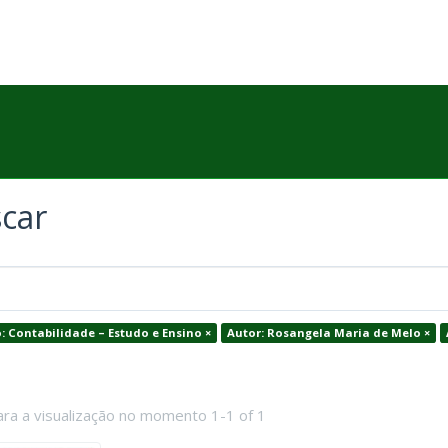
car
: Contabilidade – Estudo e Ensino ×
Autor: Rosangela Maria de Melo ×
ara a visualização no momento 1-1 of 1