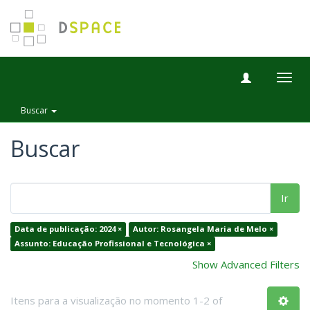
Togg
navig
Buscar
Buscar
Ir
Data de publicação: 2024 ×
Autor: Rosangela Maria de Melo ×
Assunto: Educação Profissional e Tecnológica ×
Show Advanced Filters
Itens para a visualização no momento 1-2 of