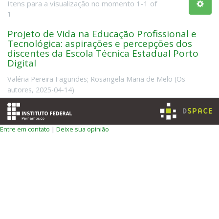
Itens para a visualização no momento 1-1 of
1
Projeto de Vida na Educação Profissional e
Tecnológica: aspirações e percepções dos
discentes da Escola Técnica Estadual Porto
Digital
Valéria Pereira Fagundes
;
Rosangela Maria de Melo
(
Os
autores
,
2025-04-14
)
Entre em contato
|
Deixe sua opinião