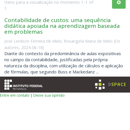
Itens para a visualização no momento 1-1 of
1
Contabilidade de custos: uma sequência
didática apoiada na aprendizagem baseada
em problemas
José Lenilson Ferreira de Melo
;
Rosangela Maria de Melo
(
Os
autores
,
2024-06-18
)
Diante do contexto da predominância de aulas expositivas
no campo da contabilidade, justificadas pela própria
natureza da disciplina, com utilização de cálculos e aplicação
de fórmulas, que segundo Buss e Mackedanz ...
Entre em contato
|
Deixe sua opinião