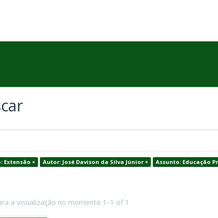
car
: Extensão ×
Autor: José Davison da Silva Júnior ×
Assunto: Educação Pr
ara a visualização no momento 1-1 of 1