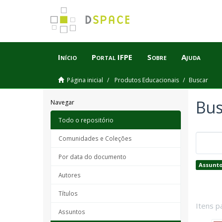
Início
Portal IFPE
Sobre
Ajuda
Página inicial
Produtos Educacionais
Buscar
Bus
Navegar
Todo o repositório
Comunidades e Coleções
Por data do documento
Assunto
Autores
Títulos
Itens p
Assuntos