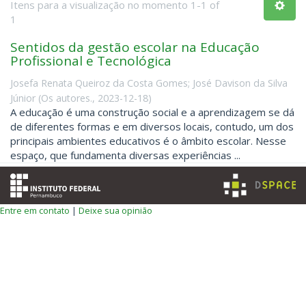
Itens para a visualização no momento 1-1 of
1
Sentidos da gestão escolar na Educação
Profissional e Tecnológica
Josefa Renata Queiroz da Costa Gomes
;
José Davison da Silva
Júnior
(
Os autores.
,
2023-12-18
)
A educação é uma construção social e a aprendizagem se dá
de diferentes formas e em diversos locais, contudo, um dos
principais ambientes educativos é o âmbito escolar. Nesse
espaço, que fundamenta diversas experiências ...
Entre em contato
|
Deixe sua opinião