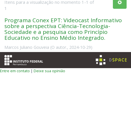
Itens para a visualização no momento 1-1 of
1
Programa Conex EPT: Videocast Informativo
sobre a perspectiva Ciência-Tecnologia-
Sociedade e a pesquisa como Princípio
Educativo no Ensino Médio Integrado.
Marcos Juliano Gouveia
(
O autor.
,
2024-10-29
)
Entre em contato
|
Deixe sua opinião