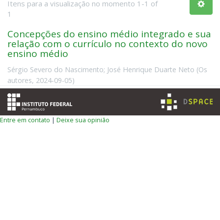
Itens para a visualização no momento 1-1 of
1
Concepções do ensino médio integrado e sua
relação com o currículo no contexto do novo
ensino médio
Sérgio Severo do Nascimento
;
José Henrique Duarte Neto
(
Os
autores
,
2024-09-05
)
Entre em contato
|
Deixe sua opinião