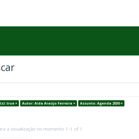
car
(s): true ×
Autor: Aida Araújo Ferreira ×
Assunto: Agenda 2030 ×
ara a visualização no momento 1-1 of 1