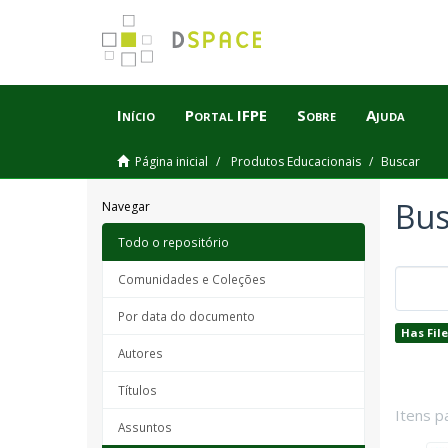
Início
Portal IFPE
Sobre
Ajuda
Página inicial
Produtos Educacionais
Buscar
Bus
Navegar
Todo o repositório
Comunidades e Coleções
Por data do documento
Has File
Autores
Títulos
Itens p
Assuntos