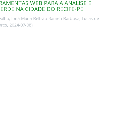
RRAMENTAS WEB PARA A ANÁLISE E
VERDE NA CIDADE DO RECIFE-PE
valho
;
Ioná Maria Beltrão Rameh Barbosa
;
Lucas de
ores
,
2024-07-08
)