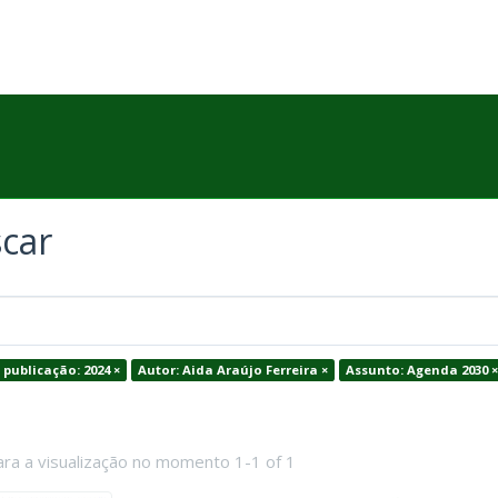
car
 publicação: 2024 ×
Autor: Aida Araújo Ferreira ×
Assunto: Agenda 2030 ×
ara a visualização no momento 1-1 of 1