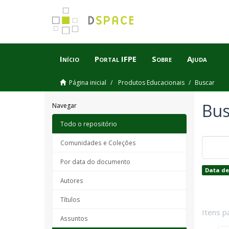
Início
Portal IFPE
Sobre
Ajuda
Página inicial
Produtos Educacionais
Buscar
Bus
Navegar
Todo o repositório
Comunidades e Coleções
Por data do documento
Data de
Autores
Títulos
Itens p
Assuntos