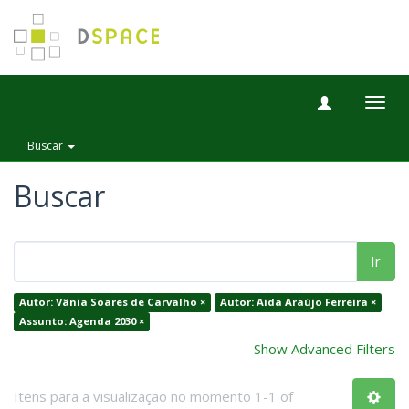
Togg
navig
Buscar
Buscar
Ir
Autor: Vânia Soares de Carvalho ×
Autor: Aida Araújo Ferreira ×
Assunto: Agenda 2030 ×
Show Advanced Filters
Itens para a visualização no momento 1-1 of