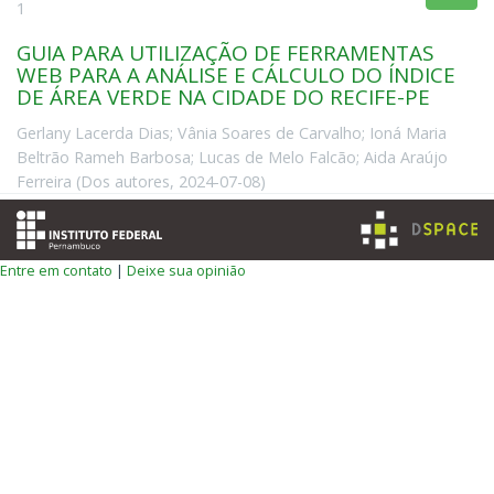
1
GUIA PARA UTILIZAÇÃO DE FERRAMENTAS
WEB PARA A ANÁLISE E CÁLCULO DO ÍNDICE
DE ÁREA VERDE NA CIDADE DO RECIFE-PE
Gerlany Lacerda Dias
;
Vânia Soares de Carvalho
;
Ioná Maria
Beltrão Rameh Barbosa
;
Lucas de Melo Falcão
;
Aida Araújo
Ferreira
(
Dos autores
,
2024-07-08
)
Entre em contato
|
Deixe sua opinião