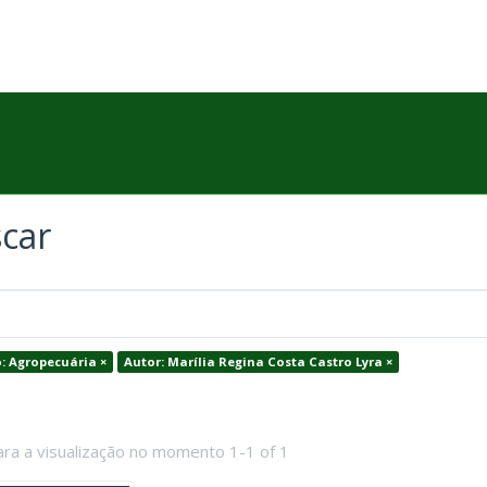
car
: Agropecuária ×
Autor: Marília Regina Costa Castro Lyra ×
ara a visualização no momento 1-1 of 1