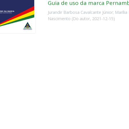
Guia de uso da marca Pernamb
Jurandir Barbosa Cavalcante Júnior
;
Marília
Nascimento
(
Do autor
,
2021-12-15
)