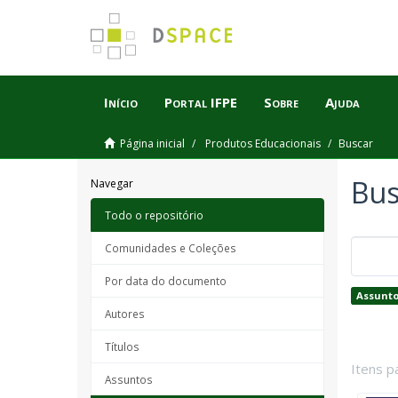
Início
Portal IFPE
Sobre
Ajuda
Página inicial
Produtos Educacionais
Buscar
Bus
Navegar
Todo o repositório
Comunidades e Coleções
Por data do documento
Assunto
Autores
Títulos
Itens p
Assuntos