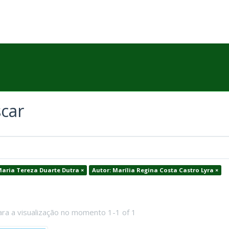
car
Maria Tereza Duarte Dutra ×
Autor: Marília Regina Costa Castro Lyra ×
ara a visualização no momento 1-1 of 1