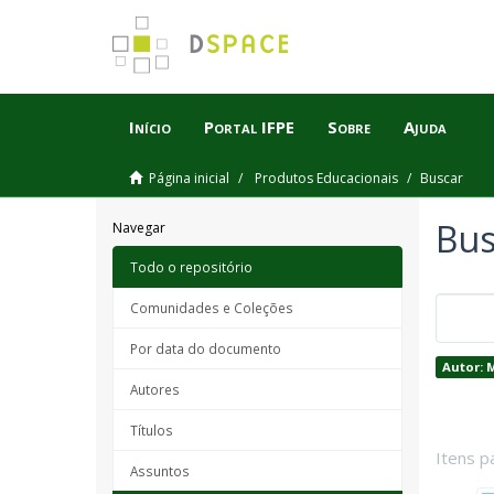
Início
Portal IFPE
Sobre
Ajuda
Página inicial
Produtos Educacionais
Buscar
Bus
Navegar
Todo o repositório
Comunidades e Coleções
Por data do documento
Autor: 
Autores
Títulos
Itens p
Assuntos