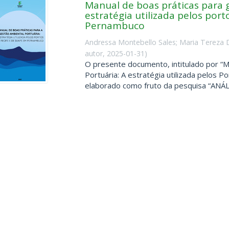
Manual de boas práticas para 
estratégia utilizada pelos por
Pernambuco
Andressa Montebello Sales
;
Maria Tereza 
autor
,
2025-01-31
)
O presente documento, intitulado por “M
Portuária: A estratégia utilizada pelos 
elaborado como fruto da pesquisa “ANÁLI