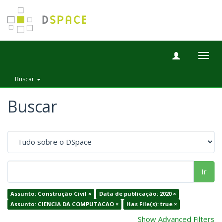
Togg
navig
Buscar
Buscar
Ir
Assunto: Construção Civil ×
Data de publicação: 2020 ×
Assunto: CIENCIA DA COMPUTACAO ×
Has File(s): true ×
Show Advanced Filters