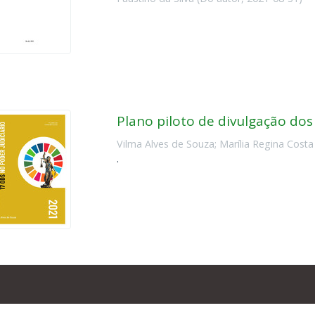
Plano piloto de divulgação dos
Vilma Alves de Souza
;
Marília Regina Costa
.