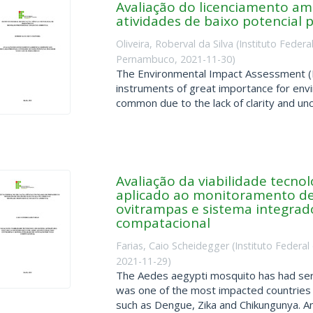
Avaliação do licenciamento amb
atividades de baixo potencial
Oliveira, Roberval da Silva
(
Instituto Feder
Pernambuco
,
2021-11-30
)
The Environmental Impact Assessment (EI
instruments of great importance for env
common due to the lack of clarity and unce
Avaliação da viabilidade tecn
aplicado ao monitoramento de
ovitrampas e sistema integrad
compatacional
Farias, Caio Scheidegger
(
Instituto Federa
2021-11-29
)
The Aedes aegypti mosquito has had seri
was one of the most impacted countries
such as Dengue, Zika and Chikungunya. Am