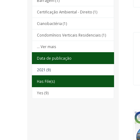
Barragem (1)
Certificação Ambiental - Direito (1)
Cianobactéria (1)
Condomínios Verticais Residenciais (1)
... Ver mais
Data de publicação
2021 (9)
Has File(s)
Yes (9)