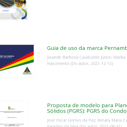
Guia de uso da marca Pernamb
Jurandir Barbosa Cavalcante Júnior
;
Marília
Nascimento
(
Do autor
,
2021-12-15
)
Proposta de modelo para Plan
Sólidos (PGRS): PGRS do Condom
José Oscar Gomes da Paz
;
Renata Maria C
Faustino da Silva
(
Do autor
,
2021-08-31
)