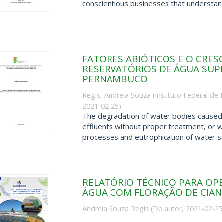
conscientious businesses that understand 
FATORES ABIÓTICOS E O CRE
RESERVATÓRIOS DE ÁGUA SUPE
PERNAMBUCO
Regis, Andreia Souza
(
Instituto Federal d
2021-02-25
)
The degradation of water bodies caused 
effluents without proper treatment, or wi
processes and eutrophication of water sou
RELATÓRIO TÉCNICO PARA OP
ÁGUA COM FLORAÇÃO DE CIA
Andreia Souza Regis
(
Do autor
,
2021-02-2