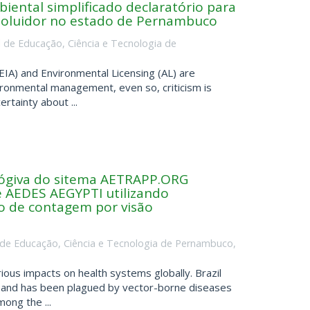
iental simplificado declaratório para
 poluidor no estado de Pernambuco
al de Educação, Ciência e Tecnologia de
A) and Environmental Licensing (AL) are
ironmental management, even so, criticism is
rtainty about ...
ológiva do sitema AETRAPP.ORG
 AEDES AEGYPTI utilizando
o de contagem por visão
l de Educação, Ciência e Tecnologia de Pernambuco
,
ous impacts on health systems globally. Brazil
 and has been plagued by vector-borne diseases
ong the ...