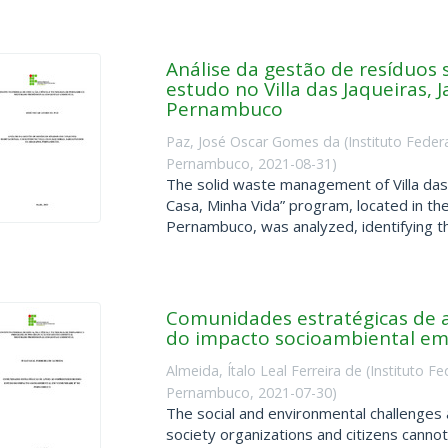
Análise da gestão de resíduos 
estudo no Villa das Jaqueiras,
Pernambuco
Paz, José Oscar Gomes da
(
Instituto Fede
Pernambuco
,
2021-08-31
)
The solid waste management of Villa das 
Casa, Minha Vida” program, located in th
Pernambuco, was analyzed, identifying the 
Comunidades estratégicas de
do impacto socioambiental e
Almeida, Ítalo Leal Ferreira de
(
Instituto F
Pernambuco
,
2021-07-30
)
The social and environmental challenges a
society organizations and citizens canno