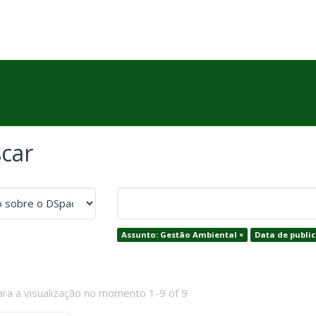
car
Assunto: Gestão Ambiental ×
Data de public
ara a visualização no momento 1-9 of 9