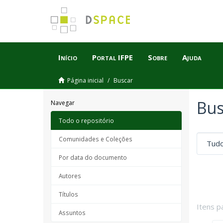
Início
Portal IFPE
Sobre
Ajuda
Página inicial
Buscar
Bus
Navegar
Todo o repositório
Comunidades e Coleções
Por data do documento
Autores
Títulos
Itens p
Assuntos