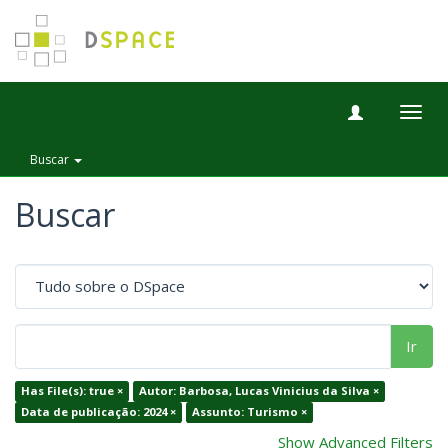
Togg
navig
Buscar
Buscar
Ir
Has File(s): true ×
Autor: Barbosa, Lucas Vinicius da Silva ×
Data de publicação: 2024 ×
Assunto: Turismo ×
Show Advanced Filters