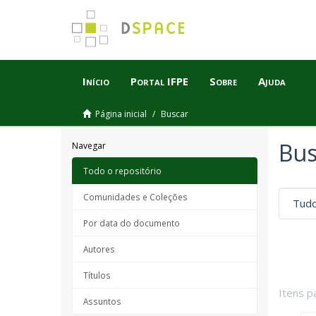
Início
Portal IFPE
Sobre
Ajuda
Página inicial
Buscar
Bus
Navegar
Todo o repositório
Comunidades e Coleções
Por data do documento
Autores
Títulos
Itens p
Assuntos