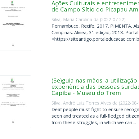
Ações Culturais e entretenime
de Campo Sítio do Picapau Am
Silva, Maria Carolina da
(
2022-07-22
)
Pernambuco, Recife, 2017. PIMENTA, Al
Campinas: Alínea, 3ª. edição, 2013. Porta
<https://siteantigo.portaleducacao.com.br
(Se)guia nas mãos: a utilização
experiência das pessoas surdas
Capiba - Museu do Trem
Silva, André Luiz Torres Alves da
(
2022-08-
Deaf people must fight to ensure recognit
seen and treated as a full-fledged citiz
from these struggles, in which we can ...