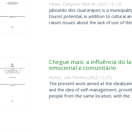
Farias, Denyson Silva de
(
2022-12-12
)
Jaboatão dos Guararapes is a municipalit
tourist potential, in addition to cultura
raises issues about the lack of use of this 
Chegue mais: a influência do la
emocional e comunitário
Nunes, Laís Pereira
(
2022-12-27
)
The present work aimed at the idealizatio
and the idea of self-management, provid
people from the same location, with the ..