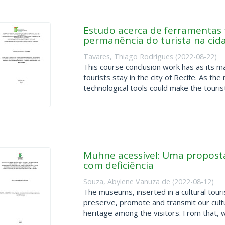
Estudo acerca de ferramentas t
permanência do turista na cid
Tavares, Thiago Rodrigues
(
2022-08-22
)
This course conclusion work has as its ma
tourists stay in the city of Recife. As t
technological tools could make the tourist 
Muhne acessível: Uma proposta 
com deficiência
Souza, Abylene Vanuza de
(
2022-08-12
)
The museums, inserted in a cultural tour
preserve, promote and transmit our cultu
heritage among the visitors. From that, w