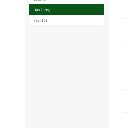
Has File(s)
Yes (108)