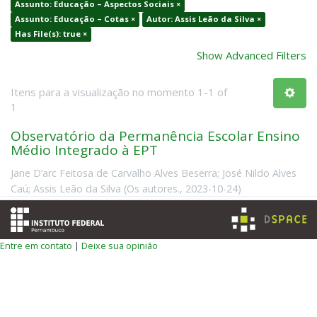
Assunto: Educação – Aspectos Sociais ×
Assunto: Educação – Cotas ×
Autor: Assis Leão da Silva ×
Has File(s): true ×
Show Advanced Filters
Itens para a visualização no momento 1-1 of
1
Observatório da Permanência Escolar Ensino
Médio Integrado à EPT
Jane D’arc Feitosa de Carvalho Alves Beserra
;
José Nildo Alves
Caú
;
Assis Leão da Silva
(
Os autores.
,
2023-10-24
)
Entre em contato
|
Deixe sua opinião