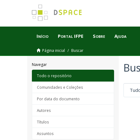
Início
Portal IFPE
Sobre
Ajuda
Página inicial
Buscar
Bus
Navegar
Todo o repositório
Comunidades e Coleções
Por data do documento
Autores
Títulos
Assuntos