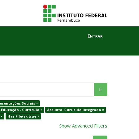
Entrar
Ir
esentações Sociais ×
 Educação - Currículo ×
Assunto: Currículo Integrado ×
 ×
Has File(s): true ×
Show Advanced Filters