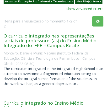
Assunto: Educação Profissional e Tecnológica ×
Has File(s): true ×
Show Advanced Filters
Itens para a visualização no momento 1-2 of
2
O currículo integrado nas representações
sociais de professores(as) do Ensino Médio
Integrado do IFPE – Campus Recife
Monteiro, Danielle Muniz Macario
(
Instituto Federal de
Educação, Ciência e Tecnologia de Pernambuco - Campus
Olinda
,
2022-08-30
)
The curriculum integrated in the Integrated High School is an
attempt to overcome a fragmented education aiming to
develop the integral human formation of the students. In
this work, we had, as a general objective, to ...
Currículo integrado no Ensino Médio