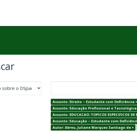
car
Assunto: Direito – Estudante com Deficiência 
Assunto: Educação Profissional e Tecnológica
Assunto: EDUCACAO::TOPICOS ESPECIFICOS DE
Assunto: Educação – Estudante com Deficiênci
Autor: Abreu, Juliane Marques Santiago de ×