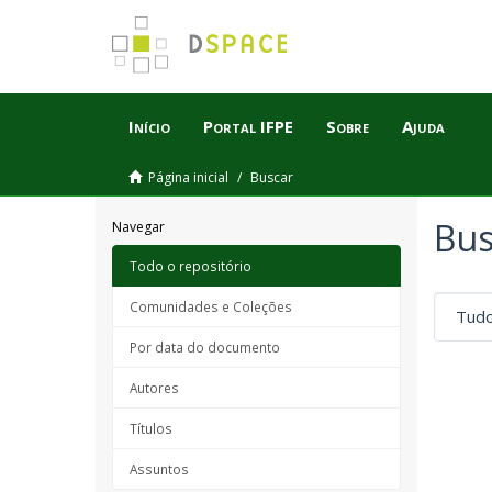
Início
Portal IFPE
Sobre
Ajuda
Página inicial
Buscar
Bus
Navegar
Todo o repositório
Comunidades e Coleções
Por data do documento
Autores
Títulos
Assuntos