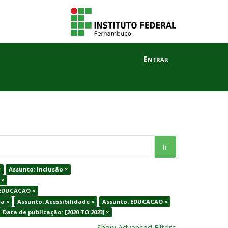
Entrar
Ir
×
Assunto: Inclusão ×
 ×
 EDUCACAO ×
a ×
Assunto: Acessibilidade ×
Assunto: EDUCACAO ×
Data de publicação: [2020 TO 2023] ×
Show Advanced Filters