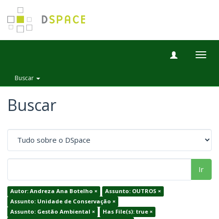
Togg
navig
Buscar
Buscar
Ir
Autor: Andreza Ana Botelho ×
Assunto: OUTROS ×
Assunto: Unidade de Conservação ×
Assunto: Gestão Ambiental ×
Has File(s): true ×