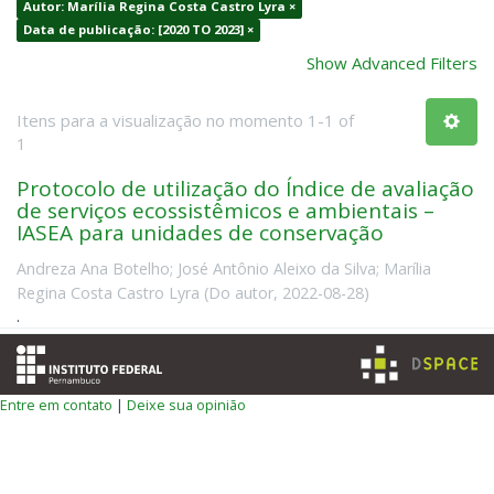
Autor: Marília Regina Costa Castro Lyra ×
Data de publicação: [2020 TO 2023] ×
Show Advanced Filters
Itens para a visualização no momento 1-1 of
1
Protocolo de utilização do Índice de avaliação
de serviços ecossistêmicos e ambientais –
IASEA para unidades de conservação
Andreza Ana Botelho
;
José Antônio Aleixo da Silva
;
Marília
Regina Costa Castro Lyra
(
Do autor
,
2022-08-28
)
.
Entre em contato
|
Deixe sua opinião