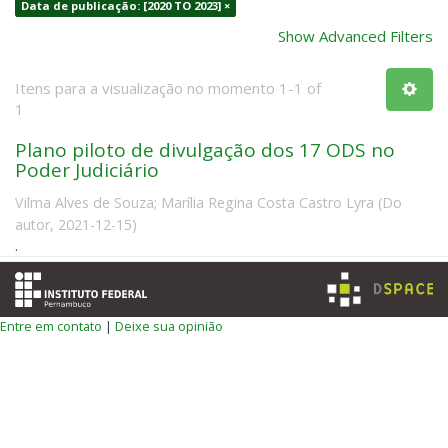
Data de publicação: [2020 TO 2023] ×
Show Advanced Filters
Itens para a visualização no momento 1-1 of
1
Plano piloto de divulgação dos 17 ODS no
Poder Judiciário
Vilma Alves de Souza
;
Marília Regina Costa Castro Lyra
(
Do
autor
,
2021-12-15
)
.
Entre em contato
|
Deixe sua opinião