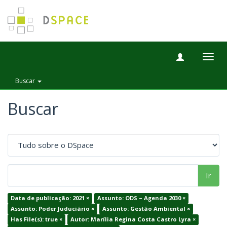
Togg
navig
Buscar
Buscar
Ir
Data de publicação: 2021 ×
Assunto: ODS – Agenda 2030 ×
Assunto: Poder Juduciário ×
Assunto: Gestão Ambiental ×
Has File(s): true ×
Autor: Marília Regina Costa Castro Lyra ×