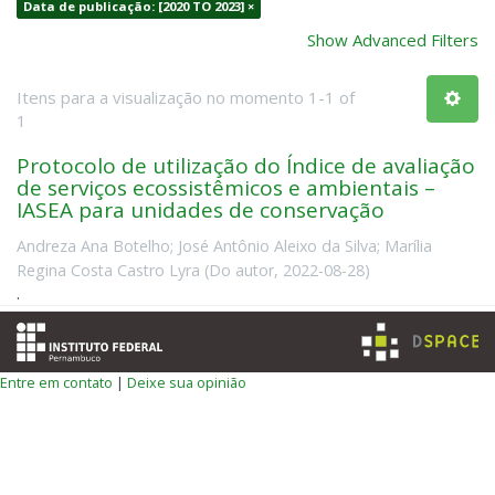
Data de publicação: [2020 TO 2023] ×
Show Advanced Filters
Itens para a visualização no momento 1-1 of
1
Protocolo de utilização do Índice de avaliação
de serviços ecossistêmicos e ambientais –
IASEA para unidades de conservação
Andreza Ana Botelho
;
José Antônio Aleixo da Silva
;
Marília
Regina Costa Castro Lyra
(
Do autor
,
2022-08-28
)
.
Entre em contato
|
Deixe sua opinião