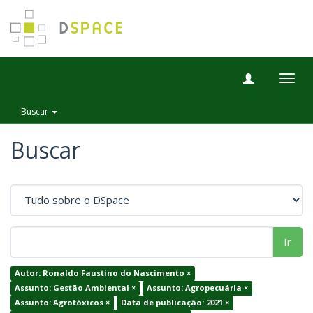
Togg
navig
Buscar
Buscar
Ir
Autor: Ronaldo Faustino do Nascimento ×
Assunto: Gestão Ambiental ×
Assunto: Agropecuária ×
Assunto: Agrotóxicos ×
Data de publicação: 2021 ×