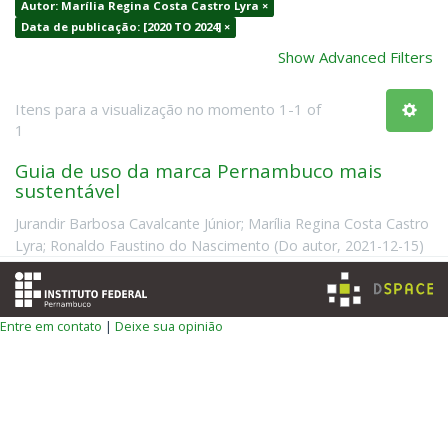
Autor: Marília Regina Costa Castro Lyra ×
Data de publicação: [2020 TO 2024] ×
Show Advanced Filters
Itens para a visualização no momento 1-1 of
1
Guia de uso da marca Pernambuco mais
sustentável
Jurandir Barbosa Cavalcante Júnior
;
Marília Regina Costa Castro
Lyra
;
Ronaldo Faustino do Nascimento
(
Do autor
,
2021-12-15
)
Entre em contato
|
Deixe sua opinião